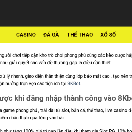
CASINO
ĐÁ GÀ
THỂ THAO
XỔ SỐ
 người chơi tiếp cận kho trò chơi phong phú cùng các kèo cược hấ
như giải quyết các vấn đề thường gặp là điều cần thiết.
 lý nhanh, giao diện thân thiện cùng lớp bảo mật cao , tạo nên tr
ận hưởng trọn vẹn các tiện ích tại
8KBet
.
được khi đăng nhập thành công vào 8Kb
 game phong phú , trải dài từ slot, bắn cá, thể thao, live casino
hiệm chân thực qua từng ván bài.
nh như tặng 100% giá trị nạp lần đầu khi tham gia Slot PG, 10% h