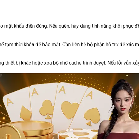
o mật khẩu điền đúng. Nếu quên, hãy dùng tính năng khôi phục để 
thể tạm thời khóa để bảo mật. Cần liên hệ bộ phận hỗ trợ để xác m
ng thiết bị khác hoặc xóa bộ nhớ cache trình duyệt. Nếu lỗi vẫn xảy