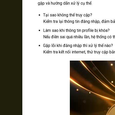
gặp và hướng dẫn xử lý cụ thể.
Tại sao không thể truy cập?
Kiểm tra lại thông tin đăng nhập, đảm bả
Làm sao khi thông tin profile bị khóa?
Nếu điền sai quá nhiều lần, hệ thống có 
Gặp lỗi khi đăng nhập thì xử lý thế nào?
Kiểm tra kết nối internet, thử truy cập bằ