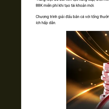
88K miễn phí khi tạo tài khoản mới.
Chương trình giải đấu bắn cá với tổng thưởng
ích hấp dẫn.