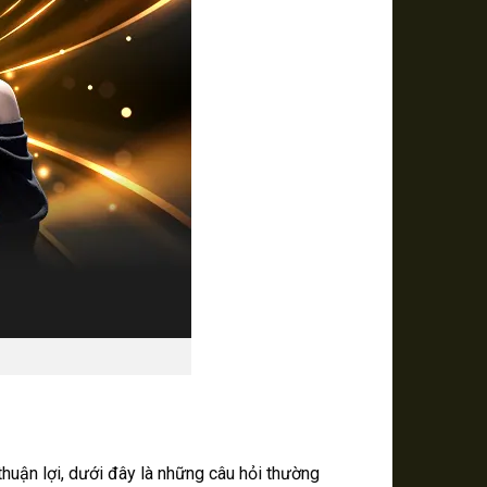
huận lợi, dưới đây là những câu hỏi thường