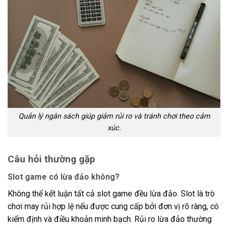
Quản lý ngân sách giúp giảm rủi ro và tránh chơi theo cảm
xúc.
Câu hỏi thường gặp
Slot game có lừa đảo không?
Không thể kết luận tất cả slot game đều lừa đảo. Slot là trò
chơi may rủi hợp lệ nếu được cung cấp bởi đơn vị rõ ràng, có
kiểm định và điều khoản minh bạch. Rủi ro lừa đảo thường