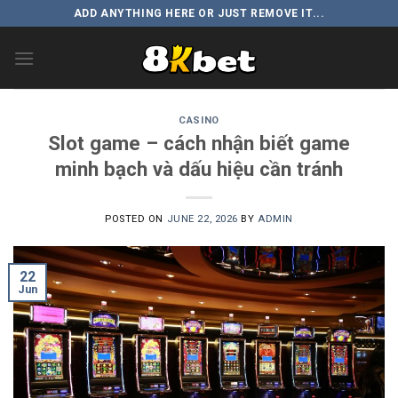
Skip
ADD ANYTHING HERE OR JUST REMOVE IT...
to
content
CASINO
Slot game – cách nhận biết game
minh bạch và dấu hiệu cần tránh
POSTED ON
JUNE 22, 2026
BY
ADMIN
22
Jun