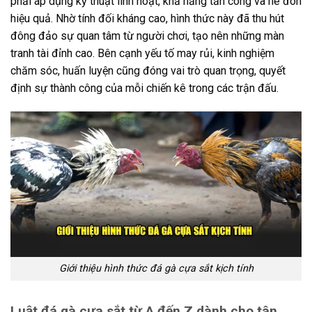
phải áp dụng kỹ thuật linh hoạt, khả năng tấn công và né đòn
hiệu quả. Nhờ tính đối kháng cao, hình thức này đã thu hút
đông đảo sự quan tâm từ người chơi, tạo nên những màn
tranh tài đỉnh cao. Bên cạnh yếu tố may rủi, kinh nghiệm
chăm sóc, huấn luyện cũng đóng vai trò quan trọng, quyết
định sự thành công của mỗi chiến kê trong các trận đấu.
Giới thiệu hình thức đá gà cựa sắt kịch tính
Luật đá gà cựa sắt từ A đến Z dành cho tân