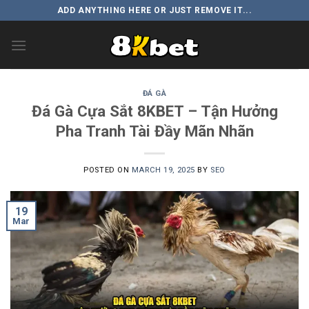
Skip
ADD ANYTHING HERE OR JUST REMOVE IT...
to
content
ĐÁ GÀ
Đá Gà Cựa Sắt 8KBET – Tận Hưởng
Pha Tranh Tài Đầy Mãn Nhãn
POSTED ON
MARCH 19, 2025
BY
SEO
19
Mar