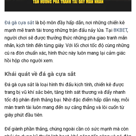
Đá gà cựa sắt
là bộ môn đầy hấp dẫn, nơi những chiến kê
mạnh mẽ tranh tài trong những trận đấu nảy lửa. Tại
8KBET
,
người chơi sẽ được thưởng thức những pha giao tranh mãn
nhãn, kịch tính đến từng giây. Với lối chơi tốc độ cùng những
cú ra đòn chuẩn xác, hình thức này luôn mang lại cảm giác
hồi hộp cho người xem.
Khái quát về đá gà cựa sắt
Đá gà cựa sắt là loại hình thi đấu kịch tính, chiến kê được
trang bị vũ khí sắc bén, tăng tính sát thương và đẩy nhanh
tốc độ phân định thắng bại. Nhờ đặc điểm hấp dẫn này, mỗi
màn tranh tài luôn mang đến sự căng thẳng và lôi cuốn từ
giây phút đầu tiên.
Để giành phần thắng, chúng ngoài cần có sức mạnh mà còn