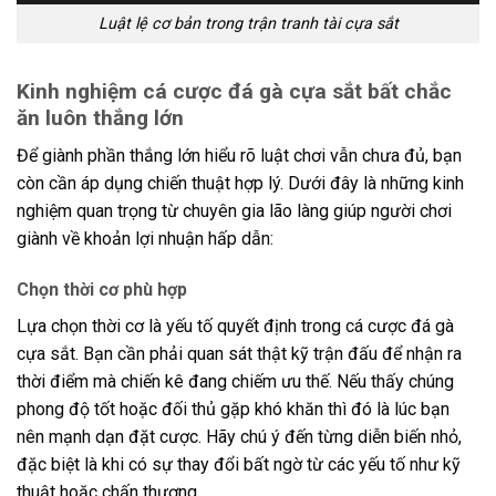
Luật lệ cơ bản trong trận tranh tài cựa sắt
Kinh nghiệm cá cược đá gà cựa sắt bất chắc
ăn luôn thắng lớn
Để giành phần thắng lớn hiểu rõ luật chơi vẫn chưa đủ, bạn
còn cần áp dụng chiến thuật hợp lý. Dưới đây là những kinh
nghiệm quan trọng từ chuyên gia lão làng giúp người chơi
giành về khoản lợi nhuận hấp dẫn:
Chọn thời cơ phù hợp
Lựa chọn thời cơ là yếu tố quyết định trong cá cược đá gà
cựa sắt. Bạn cần phải quan sát thật kỹ trận đấu để nhận ra
thời điểm mà chiến kê đang chiếm ưu thế. Nếu thấy chúng
phong độ tốt hoặc đối thủ gặp khó khăn thì đó là lúc bạn
nên mạnh dạn đặt cược. Hãy chú ý đến từng diễn biến nhỏ,
đặc biệt là khi có sự thay đổi bất ngờ từ các yếu tố như kỹ
thuật hoặc chấn thương.