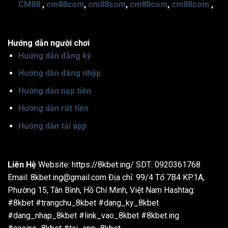
CM88
,
cm88com
,
cm88com
,
cm88com
,
cm88com
,
Hướng dẫn người chơi
Hướng dẫn đăng ký
Hướng dẫn đăng nhập
Hướng dẫn nạp tiền
Hướng dẫn rút tiền
Hướng dẫn tải app
Liên Hệ
Website: https://8kbet.ing/ SDT:
0920361768
Email:
8kbet.ing@gmail.com
Địa chỉ: 99/4 Tổ 7B4 KP.1A,
Phường 15, Tân Bình, Hồ Chí Minh, Việt Nam Hashtag:
#8kbet #trangchu_8kbet #dang_ky_8kbet
#dang_nhap_8kbet #link_vao_8kbet #8kbet.ing